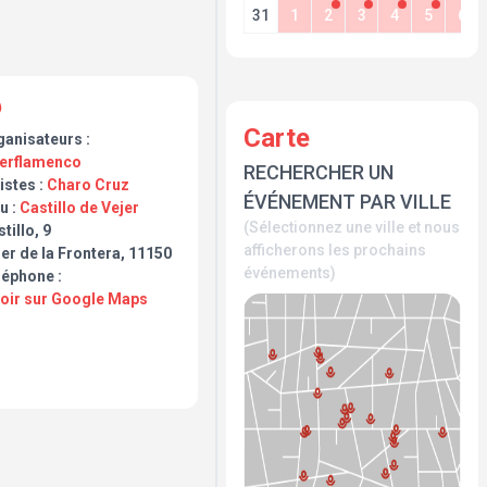
31
1
2
3
4
5
6
Carte
ganisateurs :
jerflamenco
RECHERCHER UN
istes :
Charo Cruz
ÉVÉNEMENT PAR VILLE
u :
Castillo de Vejer
(Sélectionnez une ville et nous
tillo, 9
afficherons les prochains
er de la Frontera, 11150
événements)
léphone :
Voir sur Google Maps