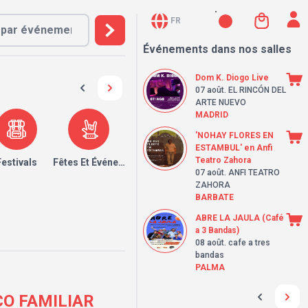
FR
Événements dans nos salles
Dom K. Diogo Live
07 août
. EL RINCÓN DEL
ARTE NUEVO
MADRID
'NOHAY FLORES EN
ESTAMBUL' en Anfi
Teatro Zahora
Festivals
Fêtes Et Événements
07 août
. ANFI TEATRO
ZAHORA
BARBATE
ABRE LA JAULA (Café
a 3 Bandas)
08 août
. cafe a tres
bandas
PALMA
CO FAMILIAR