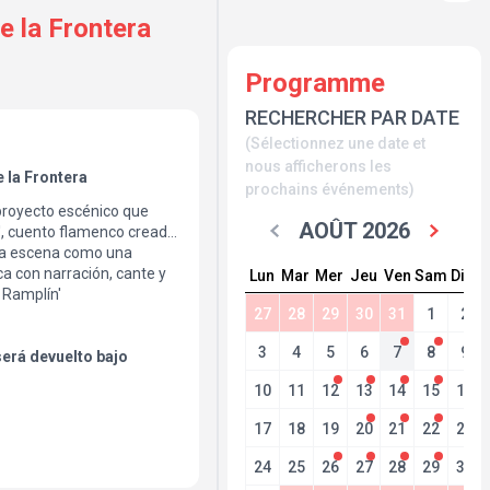
e la Frontera
Programme
RECHERCHER PAR DATE
(Sélectionnez une date et
nous afficherons les
e la Frontera
prochains événements)
 proyecto escénico que
AOÛT 2026
é', cuento flamenco creado
a a escena como una
ca con narración, cante y
Lun
Mar
Mer
Jeu
Ven
Sam
Dim
 Ramplín'
27
28
29
30
31
1
2
3
4
5
6
7
8
9
será devuelto bajo
a cancelación de las
10
11
12
13
14
15
16
 o jurídica justificada
17
18
19
20
21
22
23
24
25
26
27
28
29
30