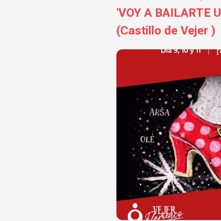
'VOY A BAILARTE UN 
(Castillo de Vejer )