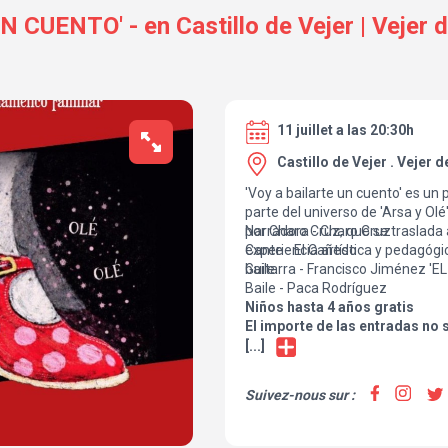
CUENTO' - en Castillo de Vejer | Vejer d
11 juillet a las 20:30h
Castillo de Vejer . Vejer d
'Voy a bailarte un cuento' es un
parte del universo de 'Arsa y Ol
por Charo Cruz, que se traslad
Narradora - Charo Cruz
experiencia artística y pedagógi
Cante - El Cañedo
baile.
Guitarra - Francisco Jiménez 'EL
Baile - Paca Rodríguez
Niños hasta 4 años gratis
El importe de las entradas no 
ningún concepto excepto por l
[...]
actuaciones o por causa médica
por escrito.
Suivez-nous sur :
Apertura de puertas - 20:15 H.
PVP Taquilla - 18€/12€