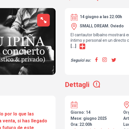
14 giugno a las 22:00h
SMALL DREAM. Oviedo
El cantautor bilbaíno mostrará 
íntimo y personal en un directo 
cercanía con su público más fiel
[...]
Seguici su:
Dettagli
Giorno: 14
Or
o por lo que las
Mese: giugno 2025
Art
a venta, si has llegado
Ora: 22:00h
Lu
 futuro de este