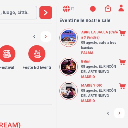
IT
Eventi nelle nostre sale
ABRE LA JAULA (Café
a 3 Bandas)
08 agosto
. cafe a tres
bandas
PALMA
Baliall
08 agosto
. EL RINCÓN
Festival
Feste Ed Eventi
DEL ARTE NUEVO
MADRID
MARIE Y GIO
08 agosto
. EL RINCÓN
DEL ARTE NUEVO
MADRID
DREAM)