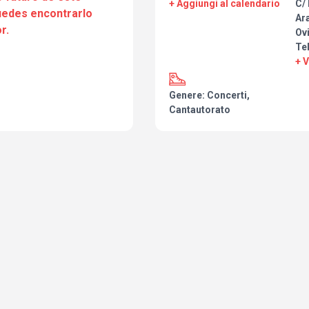
+ Aggiungi al calendario
C/ 
puedes encontrarlo
Ar
r.
Ov
Te
+ 
Genere: Concerti,
Cantautorato