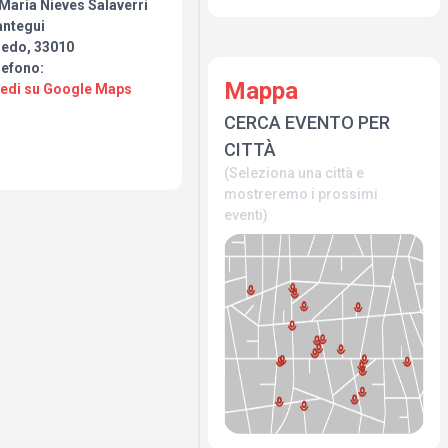
María Nieves Salaverri
antegui
iedo, 33010
lefono:
Mappa
Vedi su Google Maps
CERCA EVENTO PER
CITTÀ
(Seleziona una città e
mostreremo i prossimi
eventi)