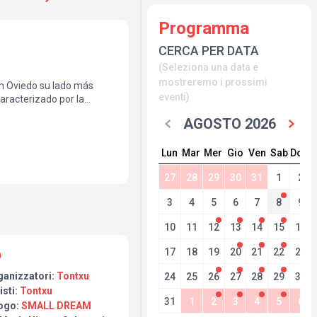
Programma
CERCA PER DATA
(Seleziona una data e
mostreremo i prossimi
en Oviedo su lado más
eventi)
caracterizado por la
.
AGOSTO 2026
Lun
Mar
Mer
Gio
Ven
Sab
Dom
27
28
29
30
31
1
2
3
4
5
6
7
8
9
10
11
12
13
14
15
16
17
18
19
20
21
22
23
ganizzatori:
Tontxu
24
25
26
27
28
29
30
isti:
Tontxu
31
1
2
3
4
5
6
ogo:
SMALL DREAM