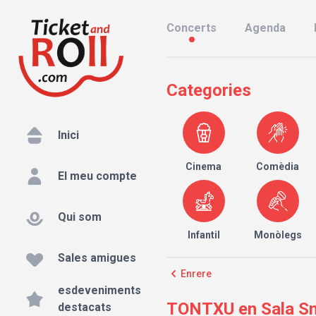
Concerts
Agenda
Categories
Inici
Cinema
Comèdia
El meu compte
Qui som
Infantil
Monòlegs
Sales amigues
Enrere
esdeveniments
TONTXU en Sala Sm
destacats