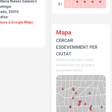
María Nieves Salaverri
31
1
2
3
4
5
6
antegui
iedo, 33010
lèfon:
Veure a Google Maps
Mapa
CERCAR
ESDEVENIMENT PER
CIUTAT
(Selecciona una ciutat i
mostrarem els propers
esdeveniments)