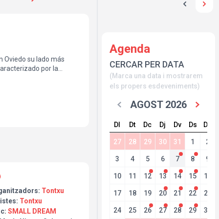
Agenda
en Oviedo su lado más
CERCAR PER DATA
caracterizado por la
(Marca una data i mostrarem
.
els propers esdeveniments)
AGOST 2026
Dl
Dt
Dc
Dj
Dv
Ds
Dg
27
28
29
30
31
1
2
3
4
5
6
7
8
9
10
11
12
13
14
15
16
ganitzadors:
Tontxu
17
18
19
20
21
22
23
istes:
Tontxu
24
25
26
27
28
29
30
oc:
SMALL DREAM