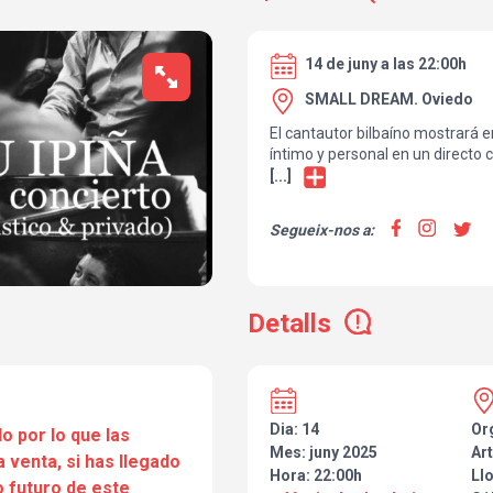
14 de juny a las 22:00h
SMALL DREAM. Oviedo
El cantautor bilbaíno mostrará 
íntimo y personal en un directo 
cercanía con su público más fiel
[...]
Segueix-nos a:
Detalls
Dia: 14
Or
o por lo que las
Mes: juny 2025
Art
a venta, si has llegado
Hora: 22:00h
Ll
 futuro de este