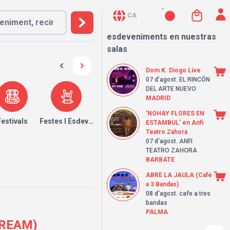
CA
esdeveniments en nuestras
salas
Dom K. Diogo Live
07 d'agost
. EL RINCÓN
DEL ARTE NUEVO
MADRID
'NOHAY FLORES EN
Festivals
Festes I Esdeveniments
ESTAMBUL' en Anfi
Teatro Zahora
07 d'agost
. ANFI
TEATRO ZAHORA
BARBATE
ABRE LA JAULA (Café
a 3 Bandas)
08 d'agost
. cafe a tres
bandas
PALMA
DREAM)