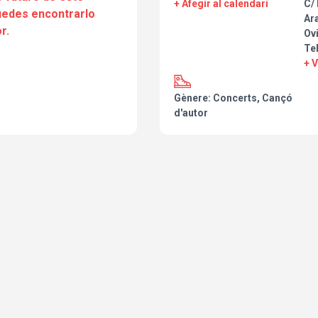
+ Afegir al calendari
C/ 
puedes encontrarlo
Ar
r.
Ov
Te
+ 
Gènere: Concerts, Cançó
d'autor