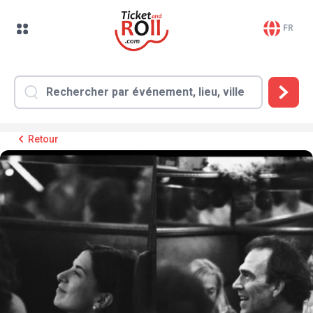
FR
Retour