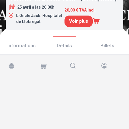
25 avril a las 20:00h
20,00 € TVA incl.
L'Oncle Jack. Hospitalet
Voir plus
de Llobregat
Informations
Détails
Billets
Retrouvez-nous sur :
Copyright © 2026 TicketAndRoll
Mentions légales
,
politique de confidentialité
et de
cookies
Website built by
rundevstudio.com