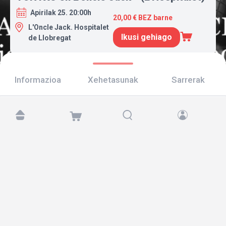
Apirilak 25. 20:00h
20,00 € BEZ barne
L'Oncle Jack. Hospitalet
Ikusi gehiago
de Llobregat
Informazioa
Xehetasunak
Sarrerak
Aurkitu gaitzazu hemen:
Copyright © 2026 TicketAndRoll
Lege-oharra
,
pribatutasun-politika
eta
cookies
Website built by
rundevstudio.com