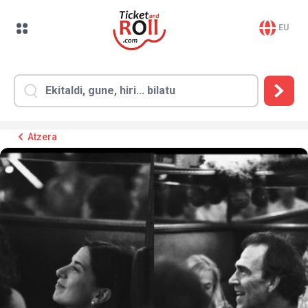
EU
Atzera