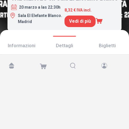
20 marzo a las 22:30h
8,32 € IVA incl.
Sala El Elefante Blanco.
Vedi di più
Madrid
Informazioni
Dettagli
Biglietti
Trovaci su:
Copyright © 2026 TicketAndRoll
Avviso legale
,
informativa sulla privacy
e di
cookies
Website built by
rundevstudio.com