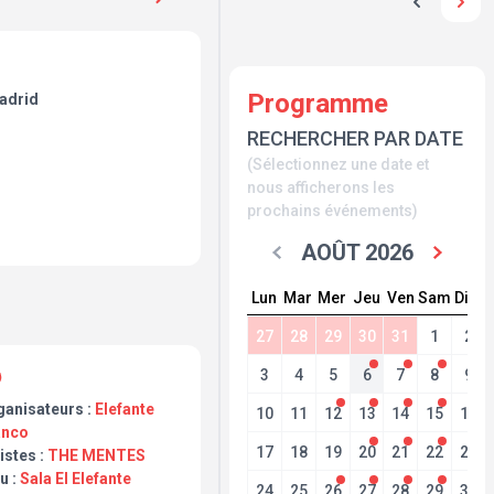
Programme
Madrid
RECHERCHER PAR DATE
(Sélectionnez une date et
nous afficherons les
prochains événements)
AOÛT 2026
Lun
Mar
Mer
Jeu
Ven
Sam
Dim
27
28
29
30
31
1
2
3
4
5
6
7
8
9
ganisateurs :
Elefante
10
11
12
13
14
15
16
anco
17
18
19
20
21
22
23
istes :
THE MENTES
u :
Sala El Elefante
24
25
26
27
28
29
30