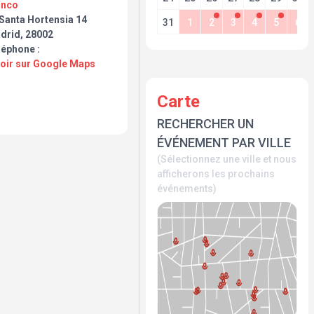
anco
 Santa Hortensia 14
31
1
2
3
4
5
6
drid, 28002
léphone :
Voir sur Google Maps
Carte
RECHERCHER UN
ÉVÉNEMENT PAR VILLE
(Sélectionnez une ville et nous
afficherons les prochains
événements)