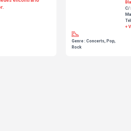
puedes encontrarlo
Bl
r.
C/
Ma
Té
+ 
Genre : Concerts, Pop,
Rock