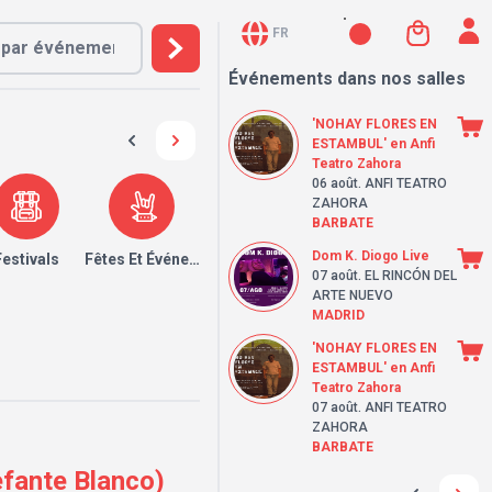
FR
Événements dans nos salles
'NOHAY FLORES EN
ESTAMBUL' en Anfi
Teatro Zahora
06 août
. ANFI TEATRO
ZAHORA
BARBATE
Dom K. Diogo Live
Festivals
Fêtes Et Événements
07 août
. EL RINCÓN DEL
ARTE NUEVO
MADRID
'NOHAY FLORES EN
ESTAMBUL' en Anfi
Teatro Zahora
07 août
. ANFI TEATRO
ZAHORA
BARBATE
efante Blanco)