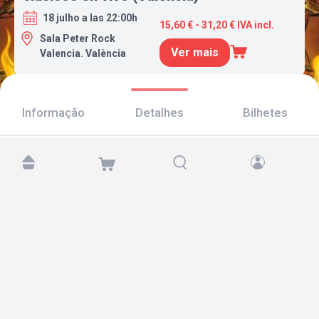
18 julho a las 22:00h
15,60 € - 31,20 € IVA incl.
Sala Peter Rock
Ver mais
Valencia. València
Informação
Detalhes
Bilhetes
Encontre-nos em:
Copyright © 2026 TicketAndRoll
Aviso legal
,
política de privacidade
e de
cookies
Website built by
rundevstudio.com