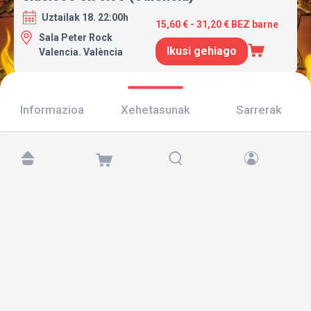
Uztailak 18. 22:00h
15,60 € - 31,20 € BEZ barne
Sala Peter Rock
Ikusi gehiago
Valencia. València
Informazioa
Xehetasunak
Sarrerak
Aurkitu gaitzazu hemen:
Copyright © 2026 TicketAndRoll
Lege-oharra
,
pribatutasun-politika
eta
cookies
Website built by
rundevstudio.com