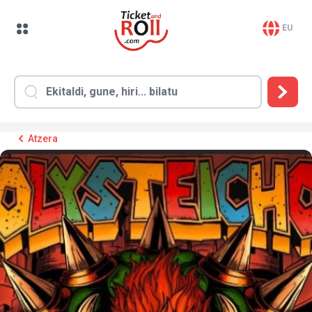
EU
Atzera