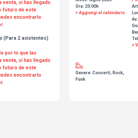
a venta, si has llegado
renovada tanto para fans de tod
Ora: 20:00h
Art
 futuro de este
nuevos oyentes.
+ Aggiungi al calendario
Lu
puedes encontrarlo
Av.
🎸 Interpretado por músicos pro
r.
Gu
combina calidad musical, dinami
Ba
público, llevando cada tema a un
i (Para 2 asistentes)
Te
esencia original.
+ 
✨ Además, el repertorio incluy
o por lo que las
del universo Mario, ampliando el
a venta, si has llegado
los títulos principales.
 futuro de este
Genere: Concerti, Rock,
🔥 Tras agotar entradas en sus 
puedes encontrarlo
Funk
Madrid, el espectáculo regresa
r.
dedicada al universo Mario.
🕘 Apertura de puertas: 20:00 h
🎟️ Entradas en taquilla: 20 €
⚠️ Aforo limitado · Entradas a