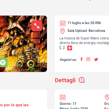
11 luglio a las 20:00h
Sala Upload. Barcelona
La música de Super Mario cobra 
directo lleno de energía, nostalg
[...]
Con un enfoque moderno y poten
estas icónicas melodías a un te
Seguici su:
actual.
Este espectáculo en vivo propon
por algunos de los títulos más 
Dettagli
incluyendo Super Mario Bros, Su
Mario Bros 3, Super Mario World,
64 y Super Mario Galaxy, entre o
A través de arreglos originales
potente, el concierto reinterpre
Giorno: 11
Or
o por lo que las
marcado a generaciones, ofreci
Mese: luglio 2026
Po