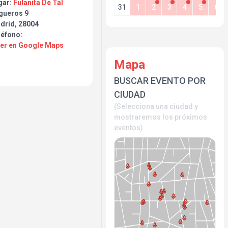
gar:
Fulanita De Tal
31
1
2
3
4
5
6
gueros 9
drid, 28004
léfono:
Ver en Google Maps
Mapa
BUSCAR EVENTO POR
CIUDAD
(Selecciona una ciudad y
mostraremos los próximos
eventos)