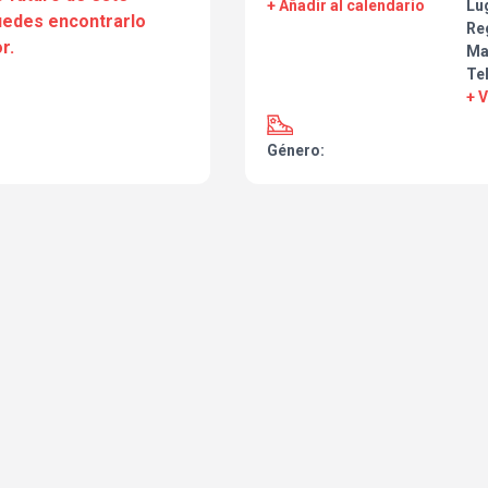
+ Añadir al calendario
Lu
puedes encontrarlo
Re
r.
Ma
Te
+ 
Género: