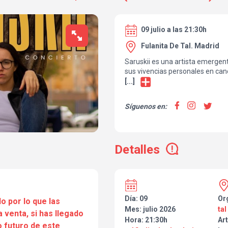
09 julio a las 21:30h
Fulanita De Tal. Madrid
Saruskii es una artista emergen
sus vivencias personales en can
honestas. Su música nace desde 
[...]
conectar con quien la escucha d
real, para que cada persona pue
Síguenos en:
letras y hacerlas suyas.
Con un estilo libre y auténtico, 
cotidianas que le ocurren en el d
Detalles
melodías, plasma en sus cancio
con tres obras publicadas, a la
pronto una cuarta que hará seg
biblioteca musical, con la ilusió
vaya convirtiendo en algo muc
Día: 09
Or
o por lo que las
Mes: julio 2026
tal
a venta, si has llegado
Hora: 21:30h
Art
 futuro de este