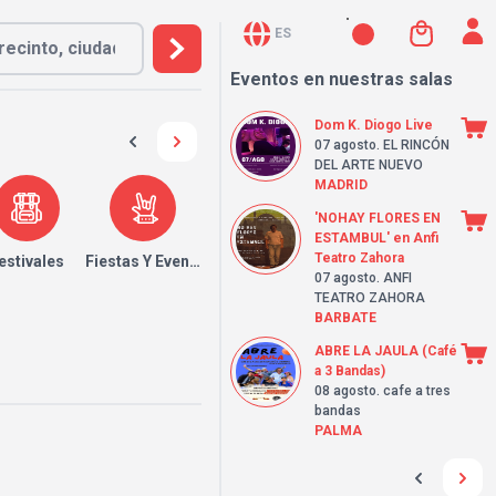
ES
Eventos en nuestras salas
Dom K. Diogo Live
07 agosto
. EL RINCÓN
DEL ARTE NUEVO
MADRID
'NOHAY FLORES EN
ESTAMBUL' en Anfi
Teatro Zahora
estivales
Fiestas Y Eventos
07 agosto
. ANFI
TEATRO ZAHORA
BARBATE
ABRE LA JAULA (Café
a 3 Bandas)
08 agosto
. cafe a tres
bandas
PALMA