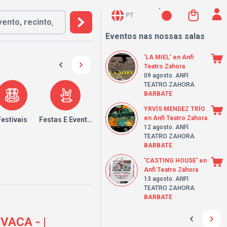
PT
Eventos nas nossas salas
'LA MIEL' en Anfi
Teatro Zahora
09 agosto
. ANFI
TEATRO ZAHORA
BARBATE
YRVÍS MENDEZ TRÍO
en Anfi Teatro Zahora
Festivais
Festas E Eventos
12 agosto
. ANFI
TEATRO ZAHORA
BARBATE
'CASTING HOUSE' en
Anfi Teatro Zahora
13 agosto
. ANFI
TEATRO ZAHORA
BARBATE
VACA - |