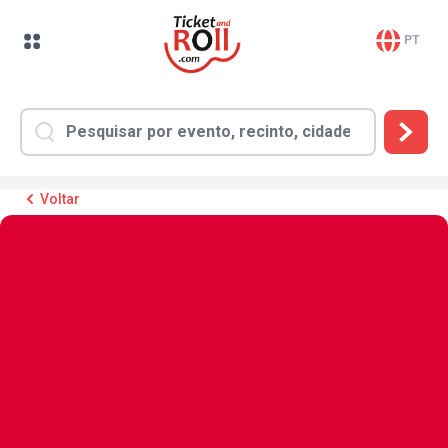
PT
Voltar