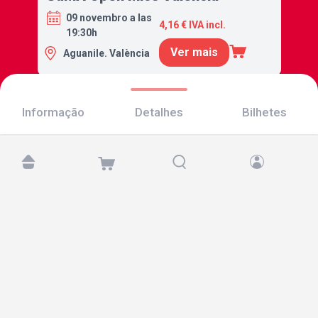
09 novembro a las
4,16 € IVA incl.
19:30h
Ver mais
Aguanile. València
Informação
Detalhes
Bilhetes
Encontre-nos em:
Copyright © 2026 TicketAndRoll
Aviso legal
,
política de privacidade
e de
cookies
Website built by
rundevstudio.com