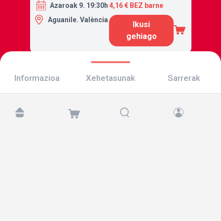
Azaroak 9. 19:30h
4,16 € BEZ barne
Aguanile. València
Ikusi
gehiago
Informazioa
Xehetasunak
Sarrerak
Aurkitu gaitzazu hemen:
Copyright © 2026 TicketAndRoll
Lege-oharra
,
pribatutasun-politika
eta
cookies
Website built by
rundevstudio.com