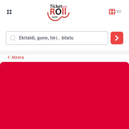
EU
Atzera