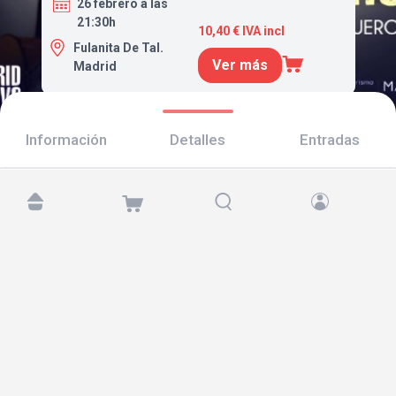
26 febrero a las
21:30h
10,40 € IVA incl
Fulanita De Tal.
Ver más
Madrid
Información
Detalles
Entradas
Encuéntranos en:
Copyright © 2026 TicketAndRoll
Aviso legal
,
política de privacidad
y de
cookies
Website built by
rundevstudio.com