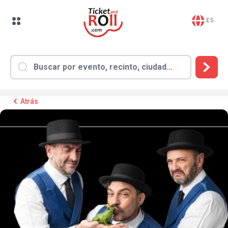
ES
Atrás