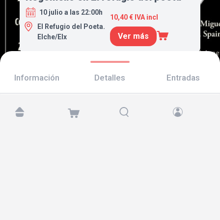
10 julio a las 22:00h
10,40 € IVA incl
El Refugio del Poeta.
Ver más
Elche/Elx
Información
Detalles
Entradas
Encuéntranos en:
Copyright © 2026 TicketAndRoll
Aviso legal
,
política de privacidad
y de
cookies
Website built by
rundevstudio.com