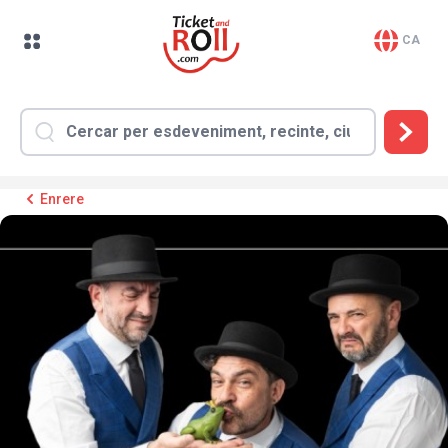
CA
Enrere