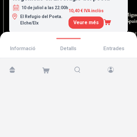
10 de juliol a las 22:00h
10,40 € IVA inclòs
El Refugio del Poeta.
Veure més
Elche/Elx
Informació
Detalls
Entrades
Troba'ns a:
Copyright © 2026 TicketAndRoll
Avís legal
,
Política de privacitat
i de
galetes
Website built by
rundevstudio.com