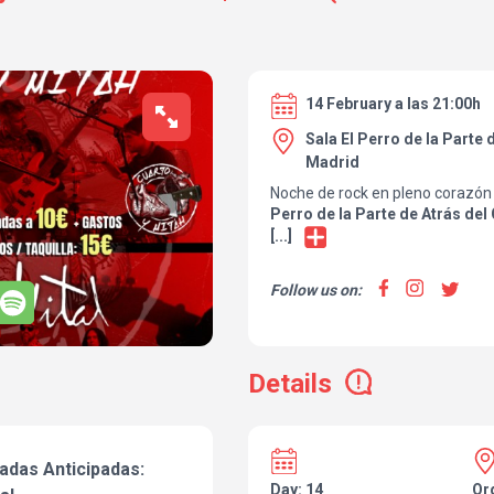
14 February a las 21:00h
Sala El Perro de la Parte 
Madrid
Noche de rock en pleno corazón 
Perro de la Parte de Atrás del
y alternativo donde la música, la
[...]
noches se dan la mano. Cuarto y 
harán pasar una noche llena de r
Follow us on:
Details
adas Anticipadas:
Day: 14
Or