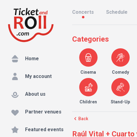
Concerts
Schedule
Categories
Home
Cinema
Comedy
My account
About us
Children
Stand-Up
Partner venues
Back
Featured events
Raúl Vital + Cuarto