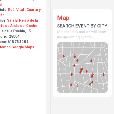
úl
ists:
Raúl Vital
,
Cuarto y
táh
Map
nue:
Sala El Perro de la
SEARCH EVENT BY CITY
rte de Atrás del Coche
le de la Puebla, 15
(Select a city and we will show
drid, 28004
the upcoming events)
one: 618 78 30 54
View on Google Maps