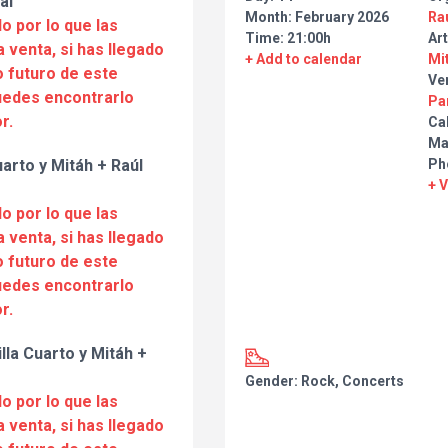
al
Month: February 2026
Ra
o por lo que las
Time: 21:00h
Art
a venta, si has llegado
+ Add to calendar
Mi
 futuro de este
Ve
puedes encontrarlo
Pa
r.
Cal
Ma
arto y Mitáh + Raúl
Ph
+ 
o por lo que las
a venta, si has llegado
 futuro de este
puedes encontrarlo
r.
lla Cuarto y Mitáh +
Gender: Rock, Concerts
o por lo que las
a venta, si has llegado