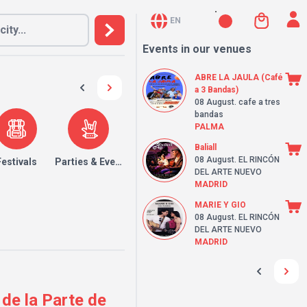
EN
Events in our venues
ABRE LA JAULA (Café
a 3 Bandas)
08 August
. cafe a tres
bandas
PALMA
Baliall
08 August
. EL RINCÓN
Festivals
Parties & Events
DEL ARTE NUEVO
MADRID
MARIE Y GIO
08 August
. EL RINCÓN
DEL ARTE NUEVO
MADRID
 de la Parte de