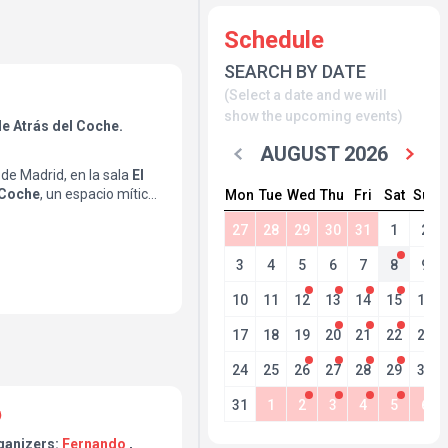
Schedule
SEARCH BY DATE
(Select a date and we will
show the upcoming events)
de Atrás del Coche.
AUGUST 2026
de Madrid, en la sala
El
 Coche
, un espacio mítico
Mon
Tue
Wed
Thu
Fri
Sat
Sun
 libertad y las buenas
27
28
29
30
31
1
2
Mitáh y Raúl Vital nos
ock y buen rollo.
3
4
5
6
7
8
9
10
11
12
13
14
15
16
17
18
19
20
21
22
23
24
25
26
27
28
29
30
31
1
2
3
4
5
6
ganizers:
Fernando
,