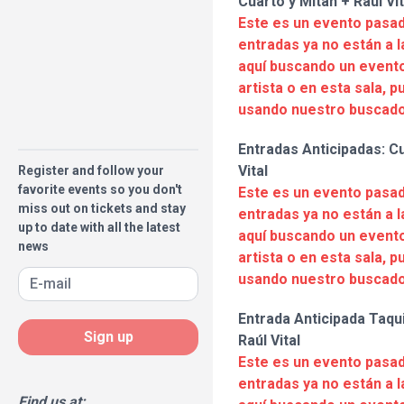
Cuarto y Mitáh + Raúl Vit
Este es un evento pasad
entradas ya no están a l
aquí buscando un evento
artista o en esta sala, 
usando nuestro buscado
Entradas Anticipadas: Cu
Vital
Register and follow your
favorite events so you don't
Este es un evento pasad
miss out on tickets and stay
entradas ya no están a l
up to date with all the latest
aquí buscando un evento
news
artista o en esta sala, 
usando nuestro buscado
Entrada Anticipada Taqui
Sign up
Raúl Vital
Este es un evento pasad
entradas ya no están a l
Find us at: