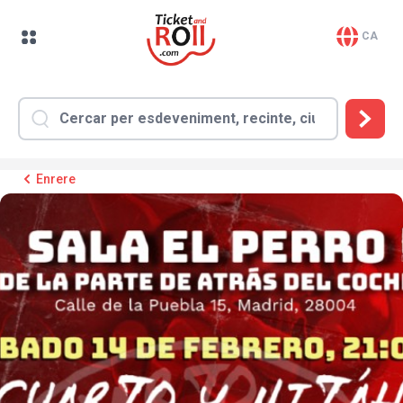
CA
Enrere