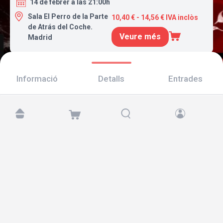
14 de febrer a las 21:00h
Sala El Perro de la Parte
10,40 € - 14,56 € IVA inclòs
de Atrás del Coche.
Veure més
Madrid
Informació
Detalls
Entrades
Troba'ns a:
Copyright © 2026 TicketAndRoll
Avís legal
,
Política de privacitat
i de
galetes
Website built by
rundevstudio.com