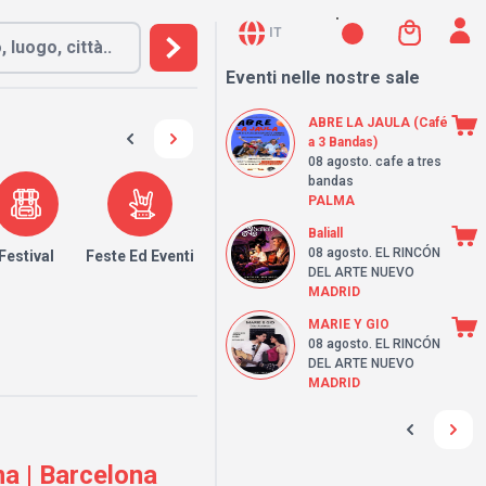
IT
Eventi nelle nostre sale
ABRE LA JAULA (Café
a 3 Bandas)
08 agosto
. cafe a tres
bandas
PALMA
Baliall
08 agosto
. EL RINCÓN
Festival
Feste Ed Eventi
DEL ARTE NUEVO
MADRID
MARIE Y GIO
08 agosto
. EL RINCÓN
DEL ARTE NUEVO
MADRID
a | Barcelona