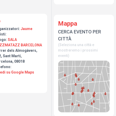
Mappa
ganizzatori:
Jaume
CERCA EVENTO PER
isti:
CITTÀ
ogo:
SALA
(Seleziona una città e
ZZMATAZZ BARCELONA
mostreremo i prossimi
rrer dels Almogàvers,
eventi)
, Sant Martí,
rcelona, 08018
lefono:
Vedi su Google Maps