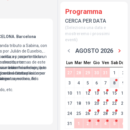
Programma
CERCA PER DATA
(Seleziona una data e
mostreremo i prossimi
ELONA. Barcelona
eventi)
anda tributo a Sabina, con
AGOSTO 2026
s por Julián de Eusebio,
soltura y respeto todo un
banda, es para rendir un
 conocidos temas de este
n directo, nos
Lun
Mar
Mer
Gio
Ven
Sab
Dom
 es un buen homenaje, que
uso a los más fieles
vivir mediante un completo
27
28
29
30
31
1
2
n grandes festivales como
ena una cierta pasión por
 donde destacan los
abina...
arga trayectoria del
uinientas noches, Nos
3
4
5
6
7
8
9
o, etc.
10
11
12
13
14
15
16
17
18
19
20
21
22
23
24
25
26
27
28
29
30
31
1
2
3
4
5
6