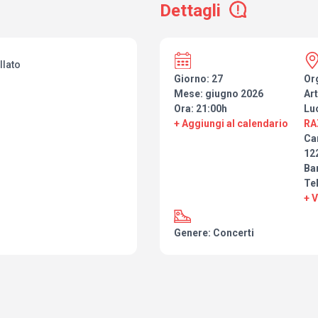
Dettagli
llato
Giorno: 27
Or
Mese: giugno 2026
Art
Ora: 21:00h
Lu
+ Aggiungi al calendario
RA
Ca
122
Ba
Te
+ 
Genere: Concerti