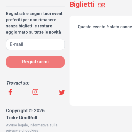
Biglietti
Registrati e segui i tuoi eventi
preferiti per non rimanere
senza biglietti e restare
Questo evento è stato cance
aggiornato su tutte le novità
Registrarmi
Trovaci su:
Copyright © 2026
TicketAndRoll
Avviso legale
,
informativa sulla
privacy
e di
cookies