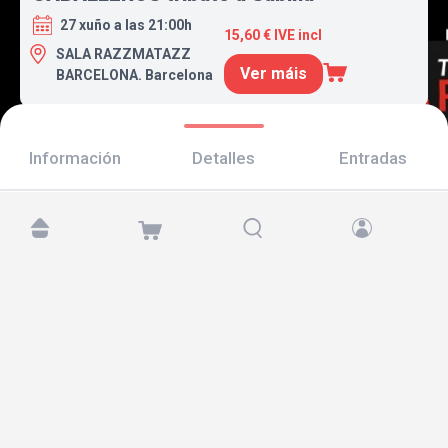
27 xuño a las 21:00h
15,60 € IVE incl
SALA RAZZMATAZZ
Ver máis
BARCELONA. Barcelona
Información
Detalles
Entradas
Atópanos en:
Copyright © 2026 TicketAndRoll
Aviso legal
,
política de privacidade
e de
cookies
Website built by
rundevstudio.com