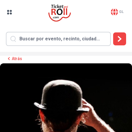
GL
Atrás