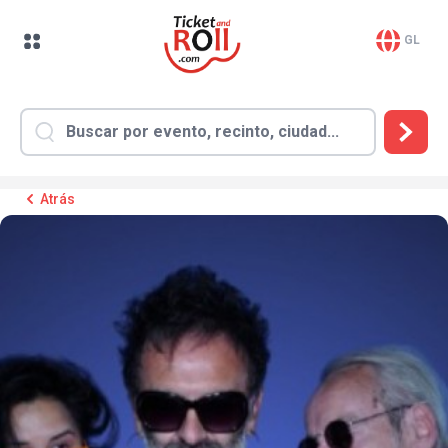
GL
Atrás