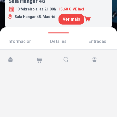
Sala Hangar 48
13 febreiro a las 21:00h
15,60 € IVE incl
Sala Hangar 48. Madrid
Ver máis
Información
Detalles
Entradas
Atópanos en:
Copyright © 2026 TicketAndRoll
Aviso legal
,
política de privacidade
e de
cookies
Website built by
rundevstudio.com