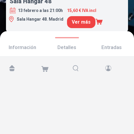
Sala Hangar 48
13 febrero a las 21:00h
15,60 € IVA incl
Sala Hangar 48. Madrid
Ver más
Información
Detalles
Entradas
Encuéntranos en:
Copyright © 2026 TicketAndRoll
Aviso legal
,
política de privacidad
y de
cookies
Website built by
rundevstudio.com