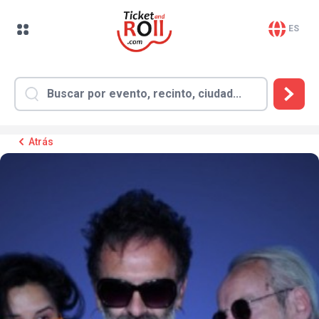
ES
Atrás