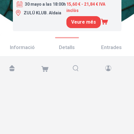
30 mayo a las 18:00h
15,60 € - 21,84 € IVA
inclòs
ZULÚ KLUB. Aldaia
Veure més
Informació
Detalls
Entrades
Troba'ns a:
Copyright © 2026 TicketAndRoll
Avís legal
,
Política de privacitat
i de
galetes
Website built by
rundevstudio.com