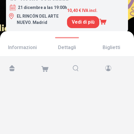
21 dicembre a las 19:00h
10,40 € IVA incl.
EL RINCÓN DEL ARTE
Vedi di più
NUEVO. Madrid
Informazioni
Dettagli
Biglietti
Trovaci su:
Copyright © 2026 TicketAndRoll
Avviso legale
,
informativa sulla privacy
e di
cookies
Website built by
rundevstudio.com