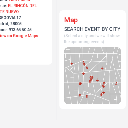
a un recuerdo bonito para
nue:
EL RINCÓN DEL
eparando detalles
TE NUEVO
e este concierto no va
SEGOVIA 17
Map
asa, de agradecimiento, y
drid, 28005
uy feliz.
SEARCH EVENT BY CITY
one: 913 65 50 45
(Select a city and we will show
View on Google Maps
the upcoming events)