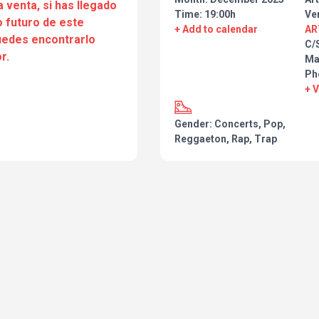
a venta, si has llegado
Quiero que esta tarde-noche se
Time: 19:00h
Ve
 futuro de este
todos los que vengáis. Estoy pr
+ Add to calendar
AR
especiales para cada uno, porqu
puedes encontrarlo
C/
solo de música: va de volver a c
r.
Ma
de compartir algo que me hace m
Ph
+ 
Nos vemos allí.
Gender: Concerts, Pop,
Reggaeton, Rap, Trap