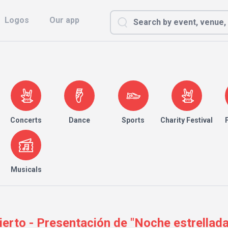
Logos
Our app
Concerts
Dance
Sports
Charity Festival
Musicals
erto - Presentación de "Noche estrellada