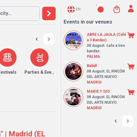
EN
Events in our venues
ABRE LA JAULA (Café
a 3 Bandas)
08 August
. cafe a tres
bandas
PALMA
Baliall
08 August
. EL RINCÓN
Festivals
Parties & Events
DEL ARTE NUEVO
MADRID
MARIE Y GIO
08 August
. EL RINCÓN
DEL ARTE NUEVO
MADRID
" | Madrid (EL