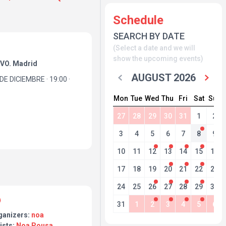
Schedule
SEARCH BY DATE
(Select a date and we will
show the upcoming events)
VO. Madrid
AUGUST 2026
 DICIEMBRE · 19:00 ·
Mon
Tue
Wed
Thu
Fri
Sat
Sun
 por muchas razones.
27
28
29
30
31
1
2
ecie de despedida, porque
ara irme a vivir en
3
4
5
6
7
8
9
drid. Y vuelvo, además, al
er concierto. Es como
10
11
12
13
14
15
16
inicio, pero con todo lo
17
18
19
20
21
22
23
 mi primer tema,
24
25
26
27
28
29
30
concierto, llega otro
sentación oficial de mi
31
1
2
3
4
5
6
a” ✨🌙
ganizers:
noa
ists:
Noa Pousa