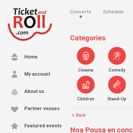
Concerts
Schedule
Categories
Home
Cinema
Comedy
My account
About us
Children
Stand-Up
Partner venues
Back
Featured events
Noa Pousa en conci