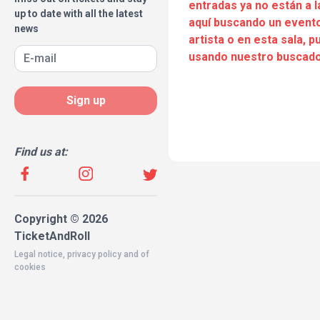
entradas ya no están a l
up to date with all the latest
aquí buscando un evento
news
artista o en esta sala, 
usando nuestro buscado
Sign up
Find us at:
Copyright © 2026
TicketAndRoll
Legal notice
,
privacy policy
and of
cookies
Website built by
rundevstudio.com