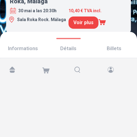
Roka, Málaga
30 mai a las 20:30h
10,40 € TVA incl.
Sala Roka Rock. Málaga
Voir plus
Informations
Détails
Billets
Retrouvez-nous sur :
Copyright © 2026 TicketAndRoll
Mentions légales
,
politique de confidentialité
et de
cookies
Website built by
rundevstudio.com