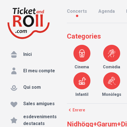
Concerts
Agenda
Categories
Inici
Cinema
Comèdia
El meu compte
Qui som
Infantil
Monòlegs
Sales amigues
Enrere
esdeveniments
Nidhögg+Garum+Dirt
destacats