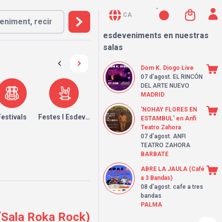
CA
esdeveniments en nuestras
salas
Dom K. Diogo Live
07 d'agost
. EL RINCÓN
DEL ARTE NUEVO
MADRID
'NOHAY FLORES EN
Festivals
Festes I Esdeveniments
ESTAMBUL' en Anfi
Teatro Zahora
07 d'agost
. ANFI
TEATRO ZAHORA
BARBATE
ABRE LA JAULA (Café
a 3 Bandas)
08 d'agost
. cafe a tres
bandas
PALMA
(Sala Roka Rock)