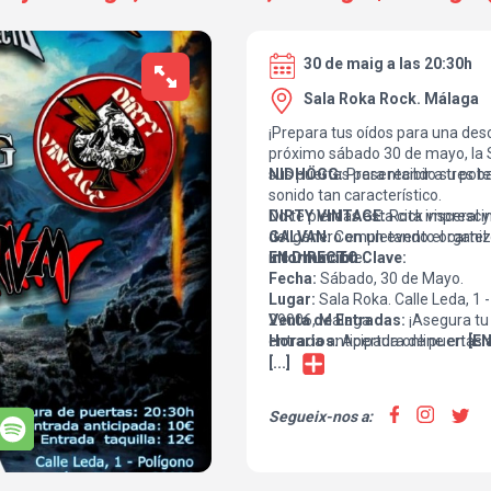
30 de maig a las 20:30h
Sala Roka Rock. Málaga
¡Prepara tus oídos para una desc
próximo sábado 30 de mayo, la 
sus puertas para recibir a tres b
NIDHÖGG:
Presentando su poten
sonido tan característico.
DIRTY VINTAGE:
No te pierdas esta cita impresci
Rock visceral y
GALVAN:
del género en un evento organi
Completando el cartel 
inconfundible.
EN DIRECTO
Información Clave:
.
Fecha:
Sábado, 30 de Mayo.
Lugar:
Sala Roka. Calle Leda, 1 
29006, Málaga.
Venta de Entradas:
¡Asegura tu 
Horarios:
entrada anticipada online en
Apertura de puertas a
[E
Precio Entradas:
e.g., TICKET AND ROLL]
por sol
[...]
Anticipada: 10€
el precio en taquilla.
Taquilla: 12€
Segueix-nos a: