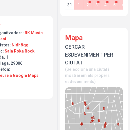
31
1
2
3
4
5
6
ganitzadors:
RK Music
Mapa
lent
istes:
Nidhögg
CERCAR
oc:
Sala Roka Rock
ESDEVENIMENT PER
da, 1
CIUTAT
laga, 29006
(Selecciona una ciutat i
lèfon:
mostrarem els propers
Veure a Google Maps
esdeveniments)