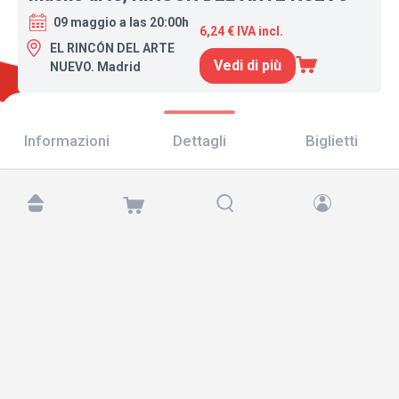
09 maggio a las 20:00h
6,24 € IVA incl.
EL RINCÓN DEL ARTE
Vedi di più
NUEVO. Madrid
Informazioni
Dettagli
Biglietti
Trovaci su:
Copyright © 2026 TicketAndRoll
Avviso legale
,
informativa sulla privacy
e di
cookies
Website built by
rundevstudio.com