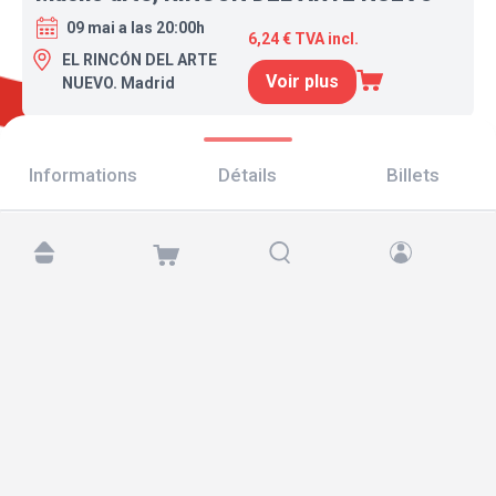
09 mai a las 20:00h
6,24 € TVA incl.
EL RINCÓN DEL ARTE
Voir plus
NUEVO. Madrid
Informations
Détails
Billets
Retrouvez-nous sur :
Copyright © 2026 TicketAndRoll
Mentions légales
,
politique de confidentialité
et de
cookies
Website built by
rundevstudio.com