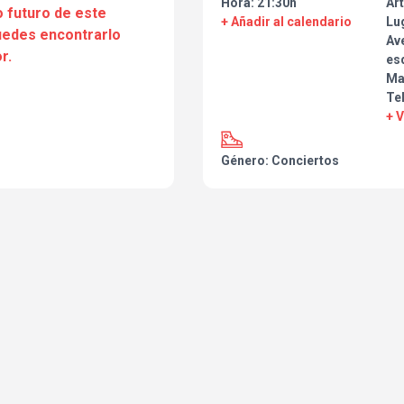
Hora: 21:30h
Art
 futuro de este
+ Añadir al calendario
Lu
puedes encontrarlo
Ave
r.
esq
Ma
Tel
+ 
Género: Conciertos