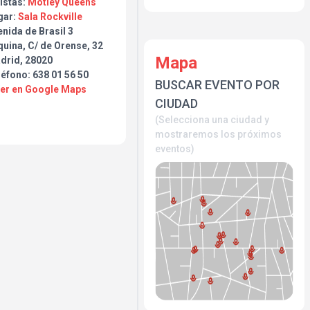
istas:
Motley Queens
gar:
Sala Rockville
nida de Brasil 3
uina, C/ de Orense, 32
Mapa
drid, 28020
éfono: 638 01 56 50
BUSCAR EVENTO POR
Ver en Google Maps
CIUDAD
(Selecciona una ciudad y
mostraremos los próximos
eventos)