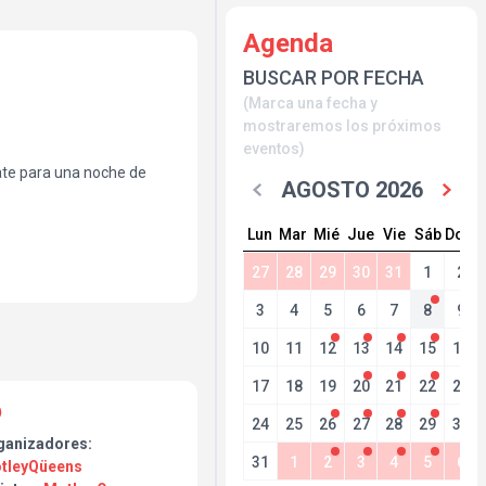
Agenda
BUSCAR POR FECHA
(Marca una fecha y
mostraremos los próximos
eventos)
ate para una noche de
AGOSTO 2026
ns volvemos a la capital
arras, peinar flequillos y
Lun
Mar
Mié
Jue
Vie
Sáb
Dom
o) a la sala Rockville,
sotras ponemos el Jack
27
28
29
30
31
1
2
s Mötley Crüe.
3
4
5
6
7
8
9
10
11
12
13
14
15
16
17
18
19
20
21
22
23
24
25
26
27
28
29
30
ganizadores:
31
1
2
3
4
5
6
tleyQüeens