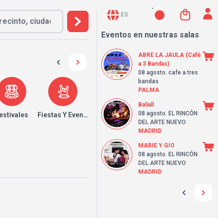
ES
Eventos en nuestras salas
ABRE LA JAULA (Café
a 3 Bandas)
08 agosto
. cafe a tres
bandas
PALMA
Baliall
08 agosto
. EL RINCÓN
estivales
Fiestas Y Eventos
DEL ARTE NUEVO
MADRID
MARIE Y GIO
08 agosto
. EL RINCÓN
DEL ARTE NUEVO
MADRID