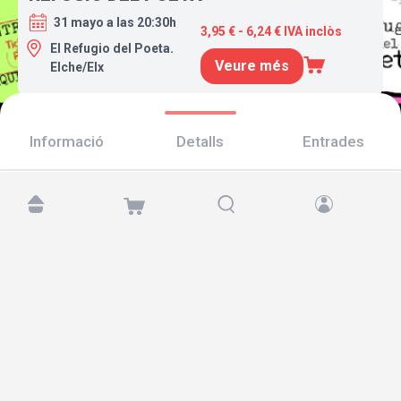
31 mayo a las 20:30h
3,95 € - 6,24 € IVA inclòs
El Refugio del Poeta.
Veure més
Elche/Elx
Informació
Detalls
Entrades
Troba'ns a:
Copyright © 2026 TicketAndRoll
Avís legal
,
Política de privacitat
i de
galetes
Website built by
rundevstudio.com