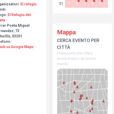
31
1
2
3
4
5
6
ganizzatori:
El refugio
isti:
ogo:
El Refugio del
eta
rrer Poeta Miguel
Mappa
rnandez, 73
he/Elx, 03201
CERCA EVENTO PER
lefono:
CITTÀ
Vedi su Google Maps
(Seleziona una città e
mostreremo i prossimi
eventi)