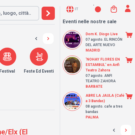
IT
Eventi nelle nostre sale
Dom K. Diogo Live
07 agosto
. EL RINCÓN
DEL ARTE NUEVO
MADRID
'NOHAY FLORES EN
ESTAMBUL' en Anfi
Teatro Zahora
Festival
Feste Ed Eventi
07 agosto
. ANFI
TEATRO ZAHORA
BARBATE
ABRE LA JAULA (Café
a 3 Bandas)
08 agosto
. cafe a tres
bandas
PALMA
/Elx (El