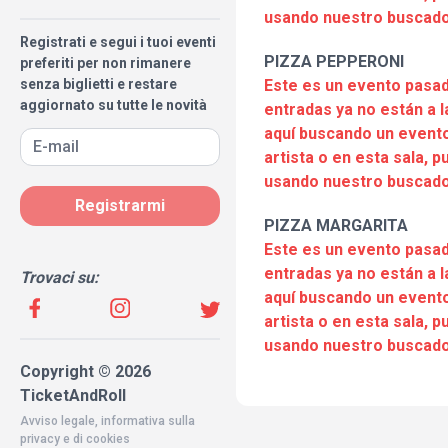
usando nuestro buscado
Registrati e segui i tuoi eventi
PIZZA PEPPERONI
preferiti per non rimanere
senza biglietti e restare
Este es un evento pasad
aggiornato su tutte le novità
entradas ya no están a l
aquí buscando un evento
artista o en esta sala, 
usando nuestro buscado
Registrarmi
PIZZA MARGARITA
Este es un evento pasad
entradas ya no están a l
Trovaci su:
aquí buscando un evento
artista o en esta sala, 
usando nuestro buscado
Copyright © 2026
TicketAndRoll
Avviso legale
,
informativa sulla
privacy
e di
cookies