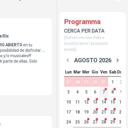
Programma
CERCA PER DATA
e/Elx
(Seleziona una data e
mostreremo i prossimi
RO ABIERTO
en tu
eventi)
posibilidad de disfrutar de
as y/o musicales!!!
AGOSTO 2026
H
r parte de ellas. Solo
al 693 45 98 61
Lun
Mar
Mer
Gio
Ven
Sab
Dom
iciones
(Refresco,
27
28
29
30
31
1
2
a
anticipada
, tus T
ostas o
3
4
5
6
7
8
9
o
TEAMREFUGIO
incluido,
de la noche 😉 Te
10
11
12
13
14
15
16
17
18
19
20
21
22
23
24
25
26
27
28
29
30