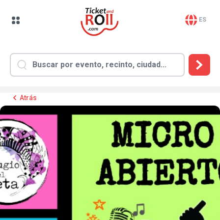
ES
Atrás