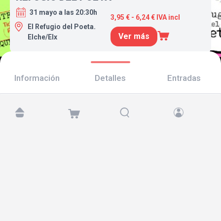
31 mayo a las 20:30h
3,95 € - 6,24 € IVA incl
El Refugio del Poeta.
Ver más
Elche/Elx
Información
Detalles
Entradas
Encuéntranos en:
Copyright © 2026 TicketAndRoll
Aviso legal
,
política de privacidad
y de
cookies
Website built by
rundevstudio.com