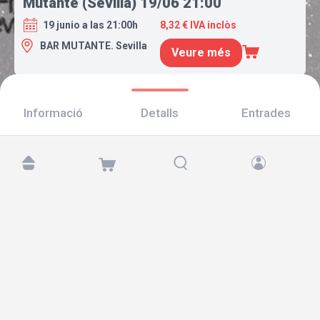
Mutante (Sevilla) 19/06 21:00
19 junio a las 21:00h
8,32 € IVA inclòs
BAR MUTANTE. Sevilla
Veure més
Informació
Detalls
Entrades
Troba'ns a:
Copyright © 2026 TicketAndRoll
Avís legal
,
Política de privacitat
i de
galetes
Website built by
rundevstudio.com