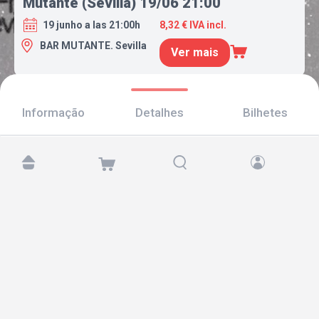
Mutante (Sevilla) 19/06 21:00
19 junho a las 21:00h
8,32 € IVA incl.
BAR MUTANTE. Sevilla
Ver mais
Informação
Detalhes
Bilhetes
Encontre-nos em:
Copyright © 2026 TicketAndRoll
Aviso legal
,
política de privacidade
e de
cookies
Website built by
rundevstudio.com