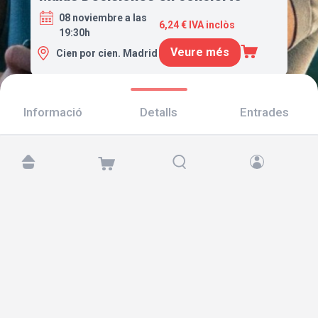
08 noviembre a las
6,24 € IVA inclòs
19:30h
Veure més
Cien por cien. Madrid
Informació
Detalls
Entrades
Troba'ns a:
Copyright © 2026 TicketAndRoll
Avís legal
,
Política de privacitat
i de
galetes
Website built by
rundevstudio.com