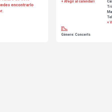
+ Afegir al calendari
Cal
puedes encontrarlo
Tri
r.
Ma
Te
+ 
Gènere: Concerts