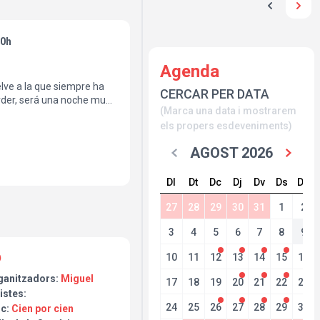
30h
Agenda
lve a la que siempre ha
CERCAR PER DATA
erder, será una noche muy
(Marca una data i mostrarem
els propers esdeveniments)
AGOST 2026
Dl
Dt
Dc
Dj
Dv
Ds
Dg
27
28
29
30
31
1
2
3
4
5
6
7
8
9
10
11
12
13
14
15
16
ganitzadors:
Miguel
17
18
19
20
21
22
23
istes:
24
25
26
27
28
29
30
oc:
Cien por cien