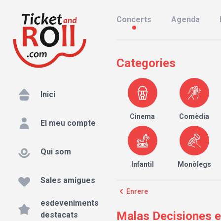
Concerts
Agenda
Categories
Inici
Cinema
Comèdia
El meu compte
Qui som
Infantil
Monòlegs
Sales amigues
Enrere
esdeveniments
Malas Decisiones en
destacats