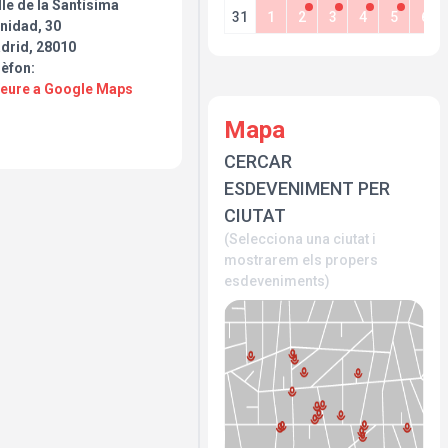
le de la Santísima
31
1
2
3
4
5
6
nidad, 30
drid, 28010
lèfon:
Veure a Google Maps
Mapa
CERCAR
ESDEVENIMENT PER
CIUTAT
(Selecciona una ciutat i
mostrarem els propers
esdeveniments)