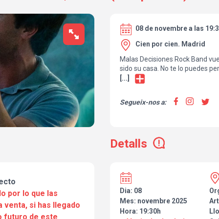
08 de novembre a las 19:
Cien por cien. Madrid
Malas Decisiones Rock Band vue
sido su casa. No te lo puedes p
muy especial y con sorpresas.
[...]
Segueix-nos a:
Detalls
ecto
Dia: 08
Or
o por lo que las
Mes: novembre 2025
Art
a venta, si has llegado
Hora: 19:30h
Ll
 futuro de este