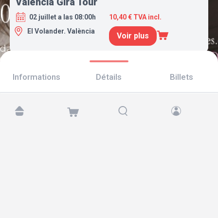
Valencia Gira Tour
02 juillet a las 08:00h
10,40 € TVA incl.
El Volander. València
Voir plus
Informations
Détails
Billets
Retrouvez-nous sur :
Copyright © 2026 TicketAndRoll
Mentions légales
,
politique de confidentialité
et de
cookies
Website built by
rundevstudio.com