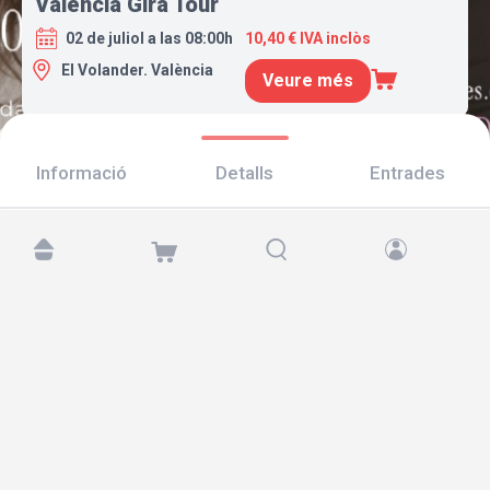
Valencia Gira Tour
02 de juliol a las 08:00h
10,40 € IVA inclòs
El Volander. València
Veure més
Informació
Detalls
Entrades
Troba'ns a:
Copyright © 2026 TicketAndRoll
Avís legal
,
Política de privacitat
i de
galetes
Website built by
rundevstudio.com