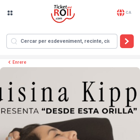
CA
Enrere