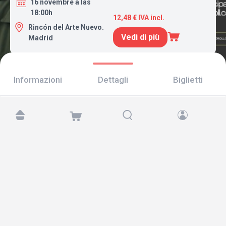
16 novembre a las
18:00h
12,48 € IVA incl.
Rincón del Arte Nuevo.
Vedi di più
Madrid
Informazioni
Dettagli
Biglietti
Trovaci su:
Copyright © 2026 TicketAndRoll
Avviso legale
,
informativa sulla privacy
e di
cookies
Website built by
rundevstudio.com