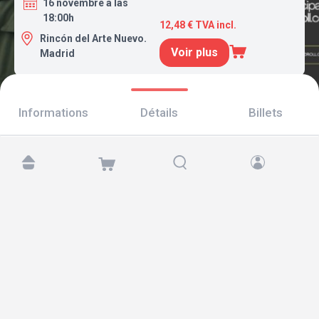
16 novembre a las
18:00h
12,48 € TVA incl.
Rincón del Arte Nuevo.
Voir plus
Madrid
Informations
Détails
Billets
Retrouvez-nous sur :
Copyright © 2026 TicketAndRoll
Mentions légales
,
politique de confidentialité
et de
cookies
Website built by
rundevstudio.com