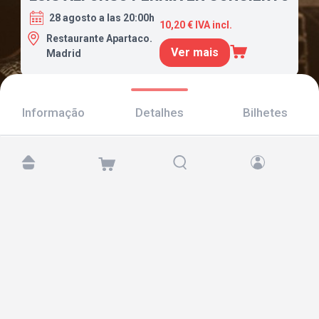
28 agosto a las 20:00h
10,20 € IVA incl.
Restaurante Apartaco.
Ver mais
Madrid
Informação
Detalhes
Bilhetes
Encontre-nos em:
Copyright © 2026 TicketAndRoll
Aviso legal
,
política de privacidade
e de
cookies
Website built by
rundevstudio.com