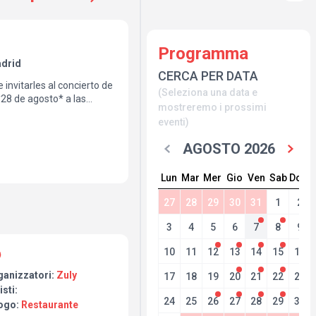
Programma
adrid
CERCA PER DATA
nvitarles al concierto de
(Seleziona una data e
*28 de agosto* a las
mostreremo i prossimi
urant*, en pleno corazón
eventi)
tautor y productor
e sonoro lleno de
AGOSTO 2026
ue mezcla música
, baladas, boleros y salsa.
Lun
Mar
Mer
Gio
Ven
Sab
Dom
 personal se complementan
da canción. Siempre
27
28
29
30
31
1
2
itarra. Y en esta
dos especiales los
3
4
5
6
7
8
9
Francisco Sánchez y
carrera artística de Luis
10
11
12
13
14
15
16
l*, una agrupación icono
 grabar siete producciones
ganizzatori:
Zuly
17
18
19
20
21
22
23
 un Latin Grammy. Ha
isti:
Serenata Guayanesa,
24
25
26
27
28
29
30
ogo:
Restaurante
ilia Todd, Huáscar