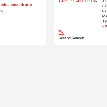
+ Aggiungi al calendario
Ap
Barradas y José Gonzalo Teppa, 
puedes encontrarlo
Ca
a 10 euros estarán a la venta en
r.
Pa
Gracias al patrocinio de D'Ambr
Ma
Apartaco Restaurante y a La Ca
Te
de Cocomusica Eventos -Zuly P
📍 *Apartaco Restaurant*, Corred
+ 
Malasaña
🗓️ *Jueves 28 de agosto*
Genere: Concerti
⏰ *20:00 h*
🎟️ *Entradas a 10 euros* en tic
🔥 ¿Te vas a apuntar al conciert
algún amigo?