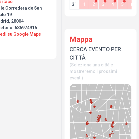
artaco
31
1
2
3
4
5
6
entre otros. Las entradas
lle Corredera de San
 *ticketandroll.com* .
blo 19
osio Producciones,
drid, 28004
chapera. Una producción
lefono: 686974916
erdomo Mattey.
. baja S.Pablo. 19.
Vedi su Google Maps
Mappa
CERCA EVENTO PER
CITTÀ
ketandroll.com
o o vas a recomendarlo a
(Seleziona una città e
mostreremo i prossimi
eventi)