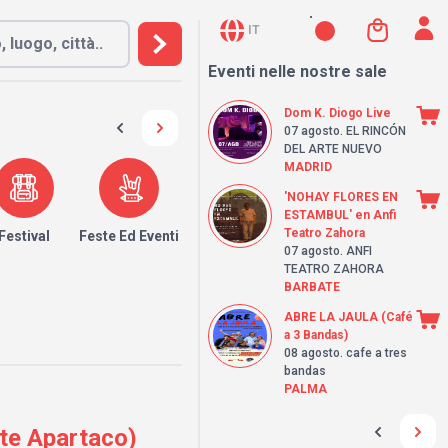
IT
Eventi nelle nostre sale
Dom K. Diogo Live
07 agosto
. EL RINCÓN
DEL ARTE NUEVO
MADRID
'NOHAY FLORES EN
ESTAMBUL' en Anfi
Teatro Zahora
Festival
Feste Ed Eventi
07 agosto
. ANFI
TEATRO ZAHORA
BARBATE
ABRE LA JAULA (Café
a 3 Bandas)
08 agosto
. cafe a tres
bandas
PALMA
te Apartaco)