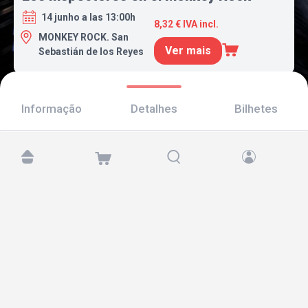
14 junho a las 13:00h
8,32 € IVA incl.
MONKEY ROCK. San
Ver mais
Sebastián de los Reyes
Informação
Detalhes
Bilhetes
Encontre-nos em:
Copyright © 2026 TicketAndRoll
Aviso legal
,
política de privacidade
e de
cookies
Website built by
rundevstudio.com