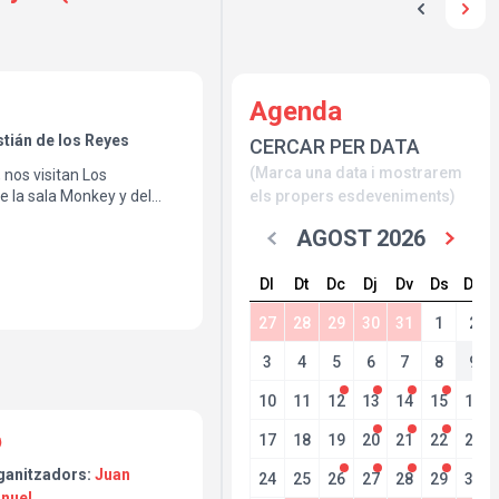
Agenda
ián de los Reyes
CERCAR PER DATA
(Marca una data i mostrarem
 nos visitan Los
e la sala Monkey y del
els propers esdeveniments)
 la hora del vermú.
AGOST 2026
Dl
Dt
Dc
Dj
Dv
Ds
Dg
27
28
29
30
31
1
2
3
4
5
6
7
8
9
10
11
12
13
14
15
16
17
18
19
20
21
22
23
ganitzadors:
Juan
24
25
26
27
28
29
30
nuel