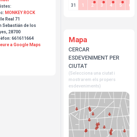
31
1
2
3
4
5
6
istes:
oc:
MONKEY ROCK
le Real 71
n Sebastián de los
yes, 28700
Mapa
lèfon: 661611664
Veure a Google Maps
CERCAR
ESDEVENIMENT PER
CIUTAT
(Selecciona una ciutat i
mostrarem els propers
esdeveniments)