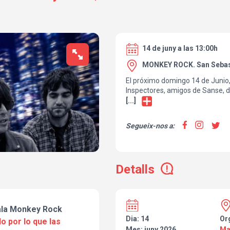
14 de juny a las 13:00h
MONKEY ROCK. San Sebast
El próximo domingo 14 de Junio,
Inspectores, amigos de Sanse, d
buen gusto musical. Nos vemos a
[...]
Segueix-nos a:
Detalls
sala Monkey Rock
Dia: 14
Or
o por lo que las
Mes: juny 2026
Ma