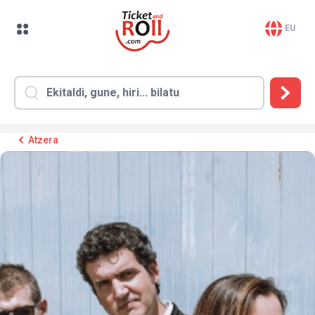
EU
Atzera