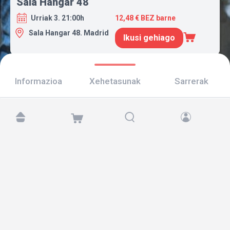
Sala Hangar 48
Urriak 3. 21:00h
12,48 € BEZ barne
Sala Hangar 48. Madrid
Ikusi gehiago
Informazioa
Xehetasunak
Sarrerak
Aurkitu gaitzazu hemen:
Copyright © 2026 TicketAndRoll
Lege-oharra
,
pribatutasun-politika
eta
cookies
Website built by
rundevstudio.com