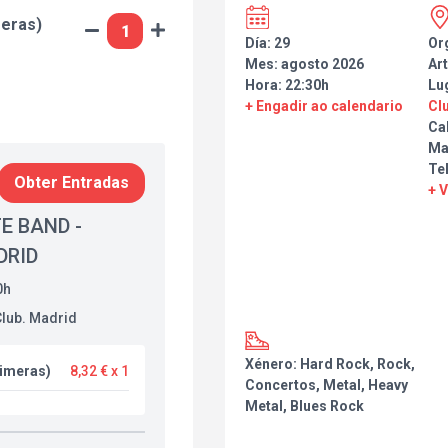
meras)
Día: 29
Or
Mes: agosto 2026
Art
Hora: 22:30h
Lu
+ Engadir ao calendario
Cl
Ca
Ma
Te
Obter Entradas
+ 
E BAND -
DRID
0h
lub. Madrid
Xénero: Hard Rock, Rock,
rimeras)
8,32 € x 1
Concertos, Metal, Heavy
Metal, Blues Rock