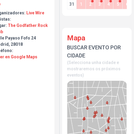
31
1
2
3
4
5
6
ganizadores:
Live Wire
istas:
gar:
The Godfather Rock
ub
Mapa
lle Payaso Fofo 24
drid, 28018
BUSCAR EVENTO POR
léfono:
CIDADE
Ver en Google Maps
(Selecciona unha cidade e
mostraremos os próximos
eventos)