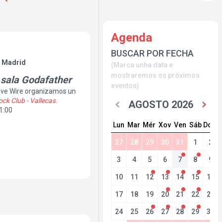
Agenda
BUSCAR POR FECHA
. Madrid
(Marca unha data e
mostraremos os próximos
a sala Godafather
eventos)
 Live Wire organizamos un
ck Club - Vallecas.
AGOSTO 2026
21:00
Lun
Mar
Mér
Xov
Ven
Sáb
Dom
27
28
29
30
31
1
2
3
4
5
6
7
8
9
10
11
12
13
14
15
16
17
18
19
20
21
22
23
24
25
26
27
28
29
30