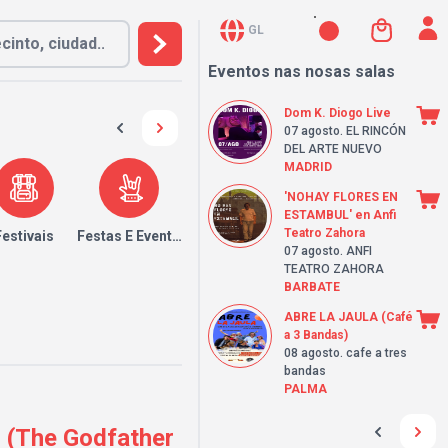
GL
Eventos nas nosas salas
Dom K. Diogo Live
07 agosto
. EL RINCÓN
DEL ARTE NUEVO
MADRID
'NOHAY FLORES EN
ESTAMBUL' en Anfi
Teatro Zahora
Festivais
Festas E Eventos
07 agosto
. ANFI
TEATRO ZAHORA
BARBATE
ABRE LA JAULA (Café
a 3 Bandas)
08 agosto
. cafe a tres
bandas
PALMA
(The Godfather