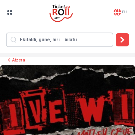
EU
Atzera