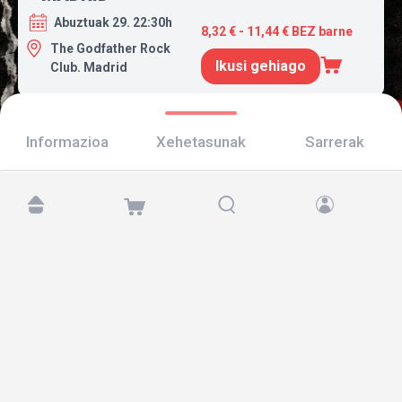
Abuztuak 29. 22:30h
8,32 € - 11,44 € BEZ barne
The Godfather Rock
Ikusi gehiago
Club. Madrid
Informazioa
Xehetasunak
Sarrerak
Aurkitu gaitzazu hemen:
Copyright © 2026 TicketAndRoll
Lege-oharra
,
pribatutasun-politika
eta
cookies
Website built by
rundevstudio.com