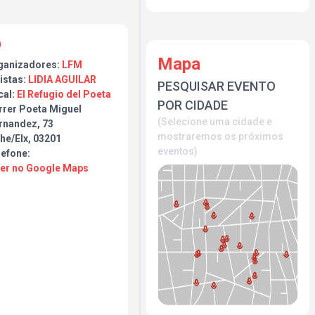
Mapa
ganizadores:
LFM
istas:
LIDIA AGUILAR
PESQUISAR EVENTO
cal:
El Refugio del Poeta
POR CIDADE
rrer Poeta Miguel
(Selecione uma cidade e
rnandez, 73
mostraremos os próximos
he/Elx, 03201
eventos)
lefone:
Ver no Google Maps