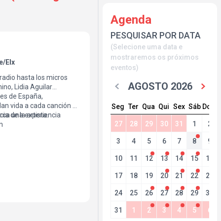
Agenda
PESQUISAR POR DATA
(Selecione uma data e
mostraremos os próximos
e/Elx
eventos)
radio hasta los micros
AGOSTO 2026
no, Lidia Aguilar
des de España,
dan vida a cada canción y
Seg
Ter
Qua
Qui
Sex
Sáb
Dom
a de la artista.
erca una experiencia
27
28
29
30
31
1
2
n
3
4
5
6
7
8
9
10
11
12
13
14
15
16
17
18
19
20
21
22
23
24
25
26
27
28
29
30
31
1
2
3
4
5
6