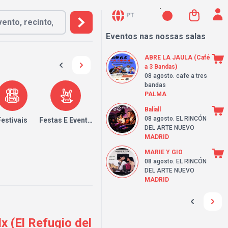
PT
Eventos nas nossas salas
ABRE LA JAULA (Café
a 3 Bandas)
08 agosto
. cafe a tres
bandas
PALMA
Baliall
08 agosto
. EL RINCÓN
Festivais
Festas E Eventos
DEL ARTE NUEVO
MADRID
MARIE Y GIO
08 agosto
. EL RINCÓN
DEL ARTE NUEVO
MADRID
 (El Refugio del