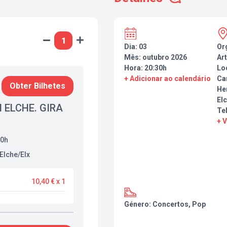
Dia: 03
Or
Mês: outubro 2026
Art
Hora: 20:30h
Lo
+ Adicionar ao calendário
Ca
Obter Bilhetes
He
Elc
N ELCHE. GIRA
Te
+ 
30h
 Elche/Elx
10,40 € x 1
Género: Concertos, Pop