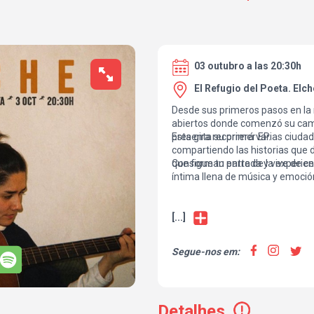
03 outubro a las 20:30h
El Refugio del Poeta. Elch
Desde sus primeros pasos en la 
abiertos donde comenzó su cami
presenta su primer EP.
Esta gira recorrerá varias ciuda
compartiendo las historias que 
que forman parte de la experienci
Consigue tu entrada y vive de c
íntima llena de música y emoció
[...]
Segue-nos em:
Detalhes